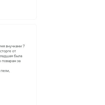
умя внучками 7
сторге от
Младшая была
о поварам за
 пели,