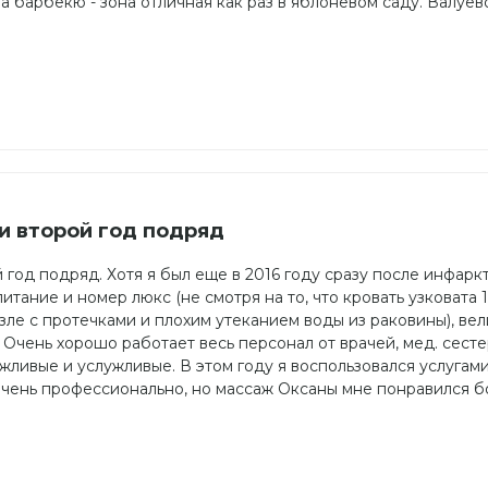
 на барбекю - зона отличная как раз в яблоневом саду. Валуев
и второй год подряд
 год подряд. Хотя я был еще в 2016 году сразу после инфаркт
тание и номер люкс (не смотря на то, что кровать узковата 1
зле с протечками и плохим утеканием воды из раковины), ве
. Очень хорошо работает весь персонал от врачей, мед. сесте
жливые и услужливые. В этом году я воспользовался услугами
очень профессионально, но массаж Оксаны мне понравился б