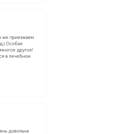
мы же приезжаем
д.) Особая
многое другое!
ся в лечебном
чень довольна