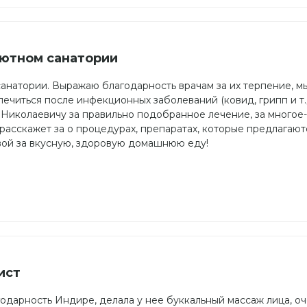
уютном санатории
санатории. Выражаю благодарность врачам за их терпение, 
лечиться после инфекционных заболеваний (ковид, грипп и т.
 Николаевичу за правильно подобранное лечение, за многое-
расскажет за о процедурах, препаратах, которые предлагают
вой за вкусную, здоровую домашнюю еду!
ист
одарность Индире, делала у нее буккальный массаж лица, о