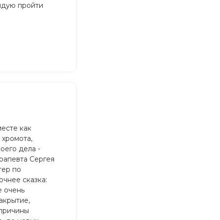
ндую пройти
месте как
 хромота,
оего дела -
рапевта Сергея
тер по
очнее сказка:
е очень
акрытие,
 причины