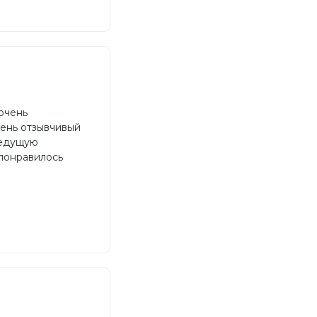
очень
чень отзывчивый
ведущую
 понравилось