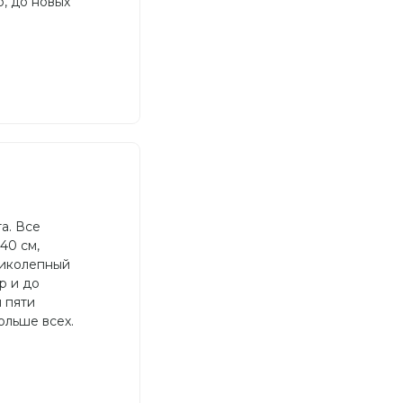
о, до новых
а. Все
40 см,
ликолепный
р и до
 пяти
ольше всех.