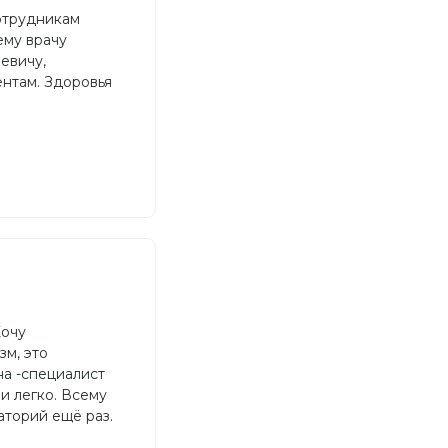
сотрудникам
ему врачу
евичу,
нтам. Здоровья
Хочу
м, это
на -специалист
 и легко. Всему
аторий ещё раз.