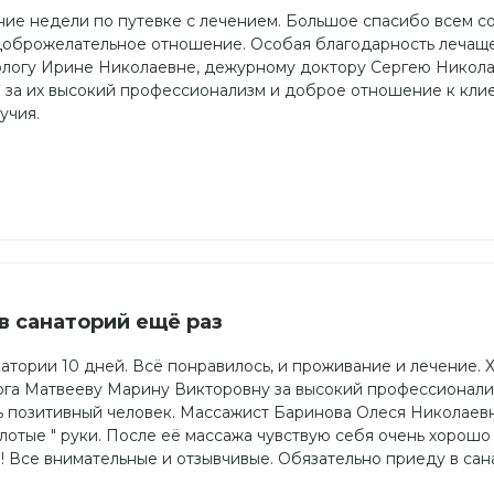
ение недели по путевке с лечением. Большое спасибо всем 
 доброжелательное отношение. Особая благодарность лечащ
логу Ирине Николаевне, дежурному доктору Сергею Никола
за их высокий профессионализм и доброе отношение к клие
учия.
в санаторий ещё раз
атории 10 дней. Всё понравилось, и проживание и лечение. 
ога Матвееву Марину Викторовну за высокий профессионализ
нь позитивный человек. Массажист Баринова Олеся Николаев
олотые " руки. После её массажа чувствую себя очень хорошо
 Все внимательные и отзывчивые. Обязательно приеду в сан