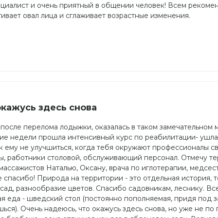
ециалист и очень приятный в общении человек! Всем рекоме
гивает овал лица и сглаживает возрастные изменения.
окажусь здесь снова
после перелома лодыжки, оказалась в таком замечательном 
ние недели прошла интенсивный курс по реабилитации- ушла
к ему не улучшиться, когда тебя окружают профессионалы св
ты, работники столовой, обслуживающий персонал. Отмечу те
массажистов Наталью, Оксану, врача по иглотерапии, медсес
спасибо! Природа на территории - это отдельная история, т
сад, разнообразие цветов. Спасибо садовникам, леснику. Вс
ая еда - шведский стол (постоянно пополняемая, придя под з
ься). Очень надеюсь, что окажусь здесь снова, но уже не по