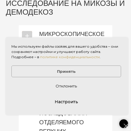
ИССЛЕДОВАНИЕ НА МИКОЗЫ И
ДЕМОДЕКОЗ
МИКРОСКОПИЧЕСКОЕ
⎯
+
ИССЛЕДОВАНИЕ НА
Мы используем файлы cookies для вашего удобства – они
МИКОЗЫ И
сохраняют настройки и улучшают работу сайта.
Подробнее – в
политике конфиденциальности
.
ДЕМОДЕКОЗ
Принять
МИКРОБИОЛОГИЧЕСКИЕ
ИССЛЕДОВАНИЯ
Отклонить
Настроить
МИКРОБИОЛОГИЧЕСКИЕ
⎯
+
ИССЛЕДОВАНИЯ
ОТДЕЛЯЕМОГО